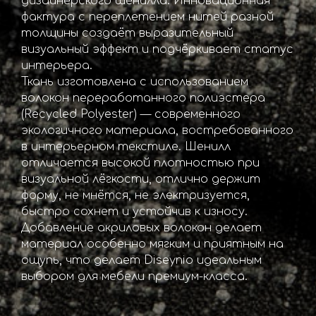
дизайнерского шенилла. Инновационная
фактура с переплетением нитей разной
толщины создаёт выразительный
визуальный эффект и подчёркивает статус
интерьера.
Ткань изготовлена с использованием
волокон переработанного полиэстера
(Recycled Polyester) — современного
экологичного материала, востребованного
в интерьерном текстиле. Шенилл
отличается высокой плотностью при
визуальной лёгкости, отлично держит
форму, не мнётся, не электризуется,
быстро сохнет и устойчив к износу.
Добавление акриловых волокон делает
материал особенно мягким и приятным на
ощупь, что делает Diseynio идеальным
выбором для мебели премиум-класса.